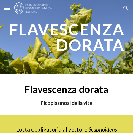
Skip to main content
Skip to navigation
FLAVESCENZA
DORATA
Flavescenza dorata
Fitoplasmosi della vite
Lotta obbligatoria al vettore
Scaphoideus